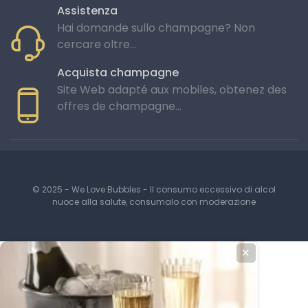
Assistenza
Hai domande sullo champagne? Non
cercare oltre...
Acquista champagne
Site Web adapté aux mobiles, obtenez des
offres de champagne...
© 2025 - We Love Bubbles - Il consumo eccessivo di alcol
nuoce alla salute, consumalo con moderazione
✕