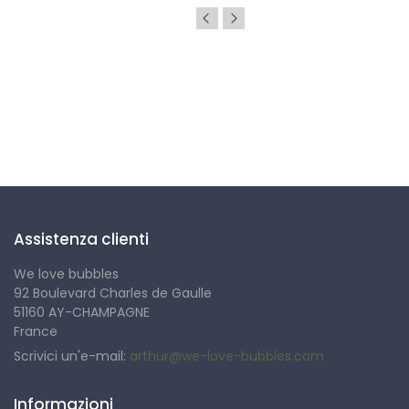
Seguici
Assistenza clienti
We love bubbles
92 Boulevard Charles de Gaulle
51160 AY-CHAMPAGNE
France
Scrivici un'e-mail:
arthur@we-love-bubbles.com
Informazioni