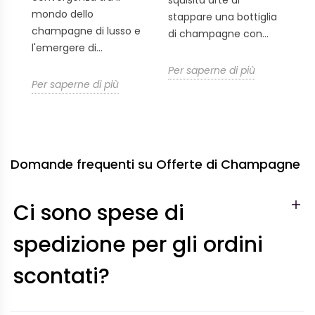
mondo dello
Pe
stappare una bottiglia
champagne di lusso e
di champagne con...
l'emergere di...
Per saperne di più
Per saperne di più
Domande frequenti su Offerte di Champagne
Ci sono spese di
spedizione per gli ordini
scontati?