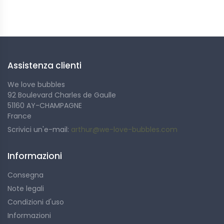
un'offerta in cui il prezzo unitario di ogni bottiglia
Seguici
diminuisce in base alla quantità acquistata. È una
soluzione ideale per acquisti all'ingrosso o per preparare
un evento.
Assistenza clienti
We love bubbles
92 Boulevard Charles de Gaulle
51160 AY-CHAMPAGNE
France
Scrivici un'e-mail:
arthur@we-love-bubbles.com
Informazioni
Consegna
Note legali
Condizioni d'uso
Informazioni