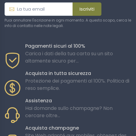
Iscriviti
Puoi annullare l'iscrizione in ogni momento. A questo scopo, cerca le
info di contatto nelle note legali.
Pagamenti sicuri al 100%
Carica i dati della tua carta su un sito
altamente sicuro per...
Acquista in tutta sicurezza
Protezione dei pagamenti al 100%. Politica di
reso semplice.
Assistenza
Hai domande sullo champagne? Non
cercare oltre...
Acquista champagne
Site Web adapté aux mobiles, obtenez des