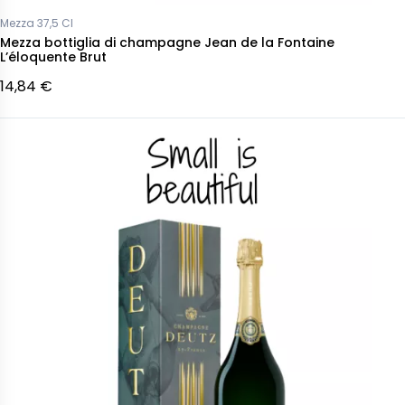
Mezza 37,5 Cl
Mezza bottiglia di champagne Jean de la Fontaine
L’éloquente Brut
14,84 €
Pausa definitiva Champagne
gne Gosset Célébris
champagneTAITTINGER Annata
nnata 2007
2011 Comtes de Champagne
Rosé
 €
217,57 €
Non disponibile