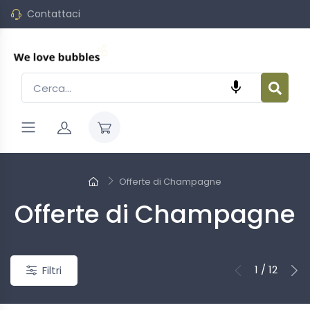
Contattaci

o
Nuovo
Offerte di Champagne
Offerte di Champagne
1 / 12
Filtri