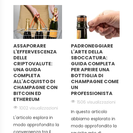
decrescenti. Approfitta degli sconti sulle migliori marche
di Champagne.
ASSAPORARE
PADRONEGGIARE
S
L'EFFERVESCENZA
L'ARTE DELLA
S
DELLE
SBOCCATURA:
C
CRIPTOVALUTE:
GUIDA COMPLETA
F
UNA GUIDA
PER APRIRE UNA
V
COMPLETA
BOTTIGLIA DI
i
ALL'ACQUISTO DI
CHAMPAGNE COME
CHAMPAGNE CON
UN
I
BITCOIN ED
PROFESSIONISTA
di
ETHEREUM
dai
1506 visualizzazioni
co
1002 visualizzazioni
gu
In questo articolo
à
c
L'articolo esplora in
abbiamo esplorato in
Sa
modo approfondito la
modo approfondito la
convergenza tra il
squisita arte di