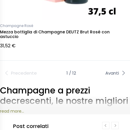
Champagne Rosé
Mezza bottiglia di Champagne DEUTZ Brut Rosé con
astuccio
31,52 €
Precedente
1 / 12
Avanti
Champagne a prezzi
decrescenti, le nostre migliori
offerte.
read more...
Scopri la nostra selezione di Champagne a prezzi
Post correlati