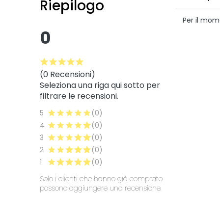
Riepilogo
Per il mom
0
(0 Recensioni)
Seleziona una riga qui sotto per
filtrare le recensioni.
5
(0)
4
(0)
3
(0)
2
(0)
1
(0)
Solo i clienti che hanno già comprato
possono aggiungere una recensione.