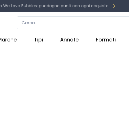
b We Love Bubbles: guadagna punti con ogni acquisto
Marche
Tipi
Annate
Formati