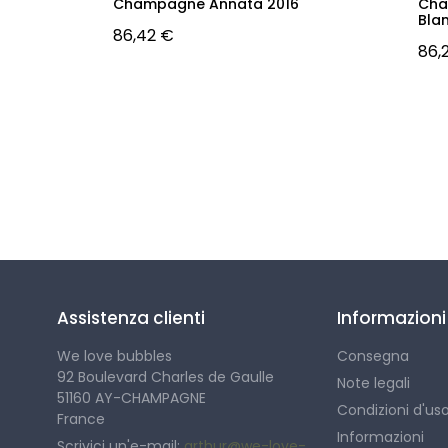
UINART
Champagne Annata 2016
Cha
Bla
86,42 €
86,
Seguici
Assistenza clienti
Informazioni
We love bubbles
Consegna
92 Boulevard Charles de Gaulle
Note legali
51160 AY-CHAMPAGNE
Condizioni d'us
France
Informazioni
Scrivici un'e-mail:
arthur@we-love-