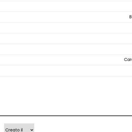
B
Car