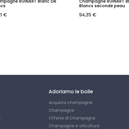
mpagne RUINART Blanc De
Champagne RUINART B
ncs
Blancs seconde peau
21 €
94,35 €
Adoriamo le bolle
Acquista champagne
Champagne
o
Offerte di Champagne
Champagne e viticoltura