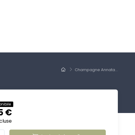
Champagne Annata...
nibile
5 €
cluse