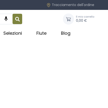
Tracciamento dell'ordine
Il mio carrello

0,00 €
Selezioni
Flute
Blog