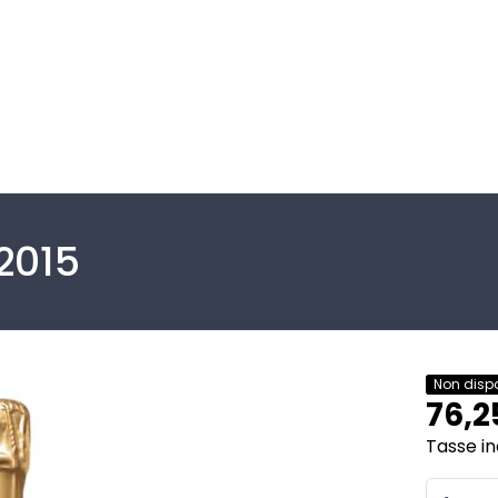
2015
Non dispo
76,2
Tasse in