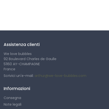
Seguici
Assistenza clienti
We love bubbles
92 Boulevard Charles de Gaulle
51160 AY-CHAMPAGNE
France
Scrivici un'e-mail:
arthur@we-love-bubbles.com
Informazioni
Consegna
Note legali