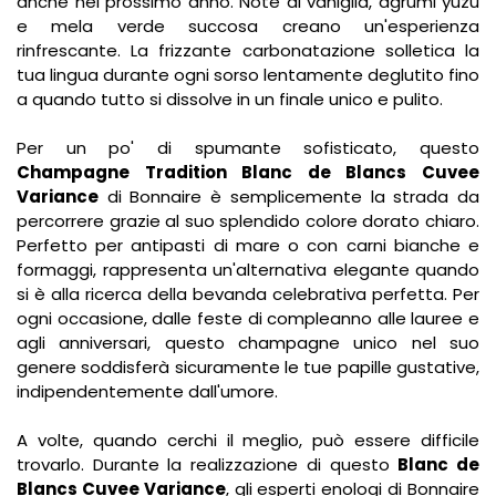
anche nel prossimo anno. Note di vaniglia, agrumi yuzu
e mela verde succosa creano un'esperienza
rinfrescante. La frizzante carbonatazione solletica la
tua lingua durante ogni sorso lentamente deglutito fino
a quando tutto si dissolve in un finale unico e pulito.
Per un po' di spumante sofisticato, questo
Champagne Tradition Blanc de Blancs Cuvee
Variance
di Bonnaire è semplicemente la strada da
percorrere grazie al suo splendido colore dorato chiaro.
Perfetto per antipasti di mare o con carni bianche e
formaggi, rappresenta un'alternativa elegante quando
si è alla ricerca della bevanda celebrativa perfetta. Per
ogni occasione, dalle feste di compleanno alle lauree e
agli anniversari, questo champagne unico nel suo
genere soddisferà sicuramente le tue papille gustative,
indipendentemente dall'umore.
A volte, quando cerchi il meglio, può essere difficile
trovarlo. Durante la realizzazione di questo
Blanc de
Blancs Cuvee Variance
, gli esperti enologi di Bonnaire