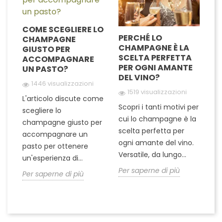
COME SCEGLIERE LO
PERCHÉ LO
A
CHAMPAGNE
E
CHAMPAGNE È LA
C
GIUSTO PER
A
SCELTA PERFETTA
O
ACCOMPAGNARE
PER OGNI AMANTE
C
UN PASTO?
DEL VINO?
1446 visualizzazioni
1519 visualizzazioni
Qu
L'articolo discute come
a
Scopri i tanti motivi per
es
scegliere lo
r
cui lo champagne è la
as
champagne giusto per
scelta perfetta per
c
accompagnare un
ogni amante del vino.
da
pasto per ottenere
Versatile, da lungo...
di
un'esperienza di...
..
Per saperne di più
Pe
Per saperne di più