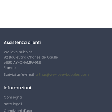
Seguici
Assistenza clienti
We love bubbles
92 Boulevard Charles de Gaulle
51160 AY-CHAMPAGNE
France
Scrivici un'e-mail:
arthur@we-love-bubbles.com
Informazioni
Consegna
Note legali
Condizioni d'uso