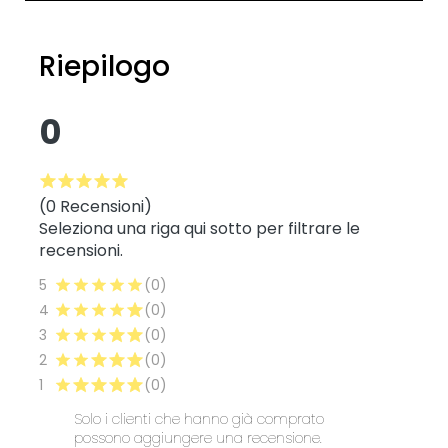
Riepilogo
0
(0 Recensioni)
Seleziona una riga qui sotto per filtrare le
recensioni.
5
(0)
4
(0)
3
(0)
2
(0)
1
(0)
Solo i clienti che hanno già comprato
possono aggiungere una recensione.