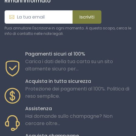
Rimani informato
Iscriviti
Puoi annullare l'iscrizione in ogni momento. A questo scopo, cerca le
info di contatto nelle note legali.
Pagamenti sicuri al 100%
Carica i dati della tua carta su un sito
altamente sicuro per...
Acquista in tutta sicurezza
Protezione dei pagamenti al 100%. Politica di
reso semplice.
Assistenza
Hai domande sullo champagne? Non
cercare oltre...
Acquista champagne