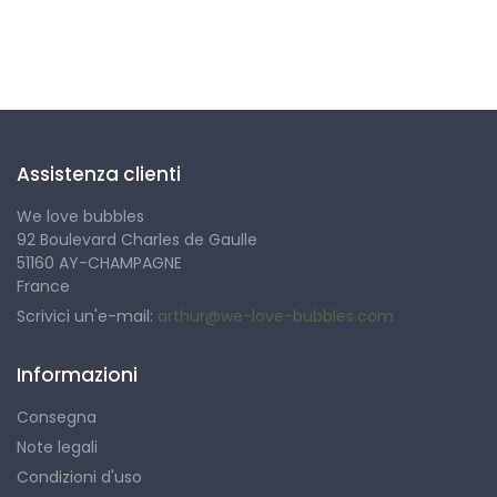
Seguici
Assistenza clienti
We love bubbles
92 Boulevard Charles de Gaulle
51160 AY-CHAMPAGNE
France
Scrivici un'e-mail:
arthur@we-love-bubbles.com
Informazioni
Consegna
Note legali
Condizioni d'uso