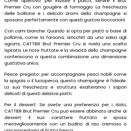
Come aperitivo: per iniziare il pasto, servire il Brut
Premier Cru con gougère di formaggio. La freschezza
delle bollicine e i delicati aromi dello champagne si
sposano perfettamente con questi gustosi bocconcini.
Con carni bianche: Quando si opta per piatti a base di
pollame, come la faraona, arricchiti da una salsa agli
agrumi, CATTIER Brut Premier Cru si rivela una scelta
ispirata. Le note fruttate e la vivacità dello champagne
conferiscono a questa combinazione una dimensione
gustativa unica.
Pesce pregiato: per accompagnare pesci nobili come
la spigola o il lucioperca, questo champagne è l'ideale.
La sua freschezza e struttura esalteranno i sapori
delicati di questi deliziosi piatti.
Per il dessert: Se avete una preferenza per i dolci,
CATTIER Brut Premier Cru può essere abbinato anche ai
dessert. Il suo carattere fruttato si sposa
meravigliosamente con un budino di riso cremoso o
una macedonia di frutta fresca.