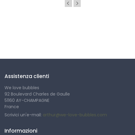
Seguici
Assistenza clienti
We love bubbles
92 Boulevard Charles de Gaulle
51160 AY-CHAMPAGNE
France
Scrivici un'e-mail:
arthur@we-love-bubbles.com
Informazioni