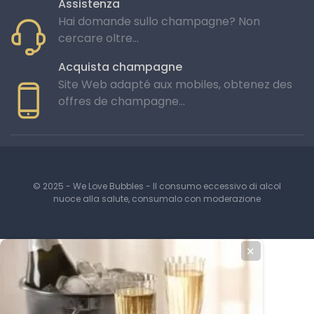
Assistenza
Hai domande sullo champagne? Non
cercare oltre...
Acquista champagne
Site Web adapté aux mobiles, obtenez des
offres de champagne...
© 2025 - We Love Bubbles - Il consumo eccessivo di alcol
nuoce alla salute, consumalo con moderazione
✕