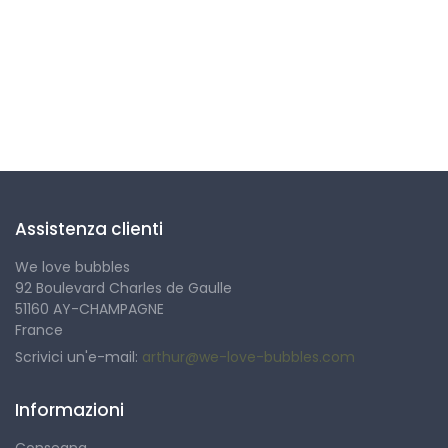
Seguici
Assistenza clienti
We love bubbles
92 Boulevard Charles de Gaulle
51160 AY-CHAMPAGNE
France
Scrivici un'e-mail:
arthur@we-love-bubbles.com
Informazioni
Consegna