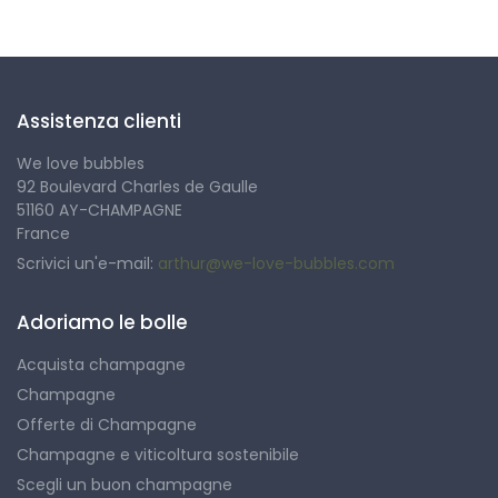
Assistenza clienti
We love bubbles
92 Boulevard Charles de Gaulle
51160 AY-CHAMPAGNE
France
Scrivici un'e-mail:
arthur@we-love-bubbles.com
Adoriamo le bolle
Acquista champagne
Champagne
Offerte di Champagne
Champagne e viticoltura sostenibile
Scegli un buon champagne