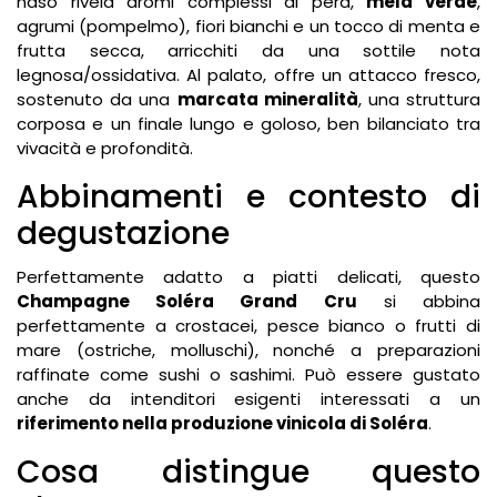
naso rivela aromi complessi di pera,
mela verde
,
agrumi (pompelmo), fiori bianchi e un tocco di menta e
frutta secca, arricchiti da una sottile nota
legnosa/ossidativa. Al palato, offre un attacco fresco,
sostenuto da una
marcata mineralità
, una struttura
corposa e un finale lungo e goloso, ben bilanciato tra
vivacità e profondità.
Abbinamenti e contesto di
degustazione
Perfettamente adatto a piatti delicati, questo
Champagne Soléra Grand Cru
si abbina
perfettamente a crostacei, pesce bianco o frutti di
mare (ostriche, molluschi), nonché a preparazioni
raffinate come sushi o sashimi. Può essere gustato
anche da intenditori esigenti interessati a un
riferimento nella produzione vinicola di Soléra
.
Cosa distingue questo