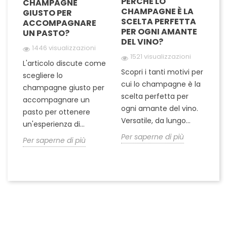
PERCHÉ LO
A
CHAMPAGNE
E
CHAMPAGNE È LA
C
GIUSTO PER
A
SCELTA PERFETTA
O
ACCOMPAGNARE
PER OGNI AMANTE
C
UN PASTO?
DEL VINO?
1446 visualizzazioni
1521 visualizzazioni
Qu
L'articolo discute come
a
Scopri i tanti motivi per
es
scegliere lo
r
cui lo champagne è la
as
champagne giusto per
scelta perfetta per
c
accompagnare un
ogni amante del vino.
da
pasto per ottenere
Versatile, da lungo...
di
un'esperienza di...
..
Per saperne di più
Pe
Per saperne di più
Seguici