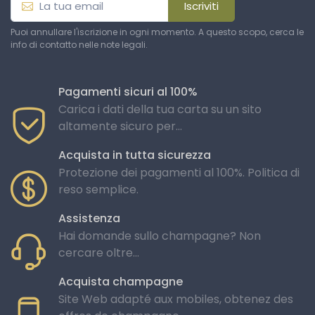
Iscriviti
Puoi annullare l'iscrizione in ogni momento. A questo scopo, cerca le
info di contatto nelle note legali.
Pagamenti sicuri al 100%
Carica i dati della tua carta su un sito
altamente sicuro per...
Acquista in tutta sicurezza
Protezione dei pagamenti al 100%. Politica di
reso semplice.
Assistenza
Hai domande sullo champagne? Non
cercare oltre...
Acquista champagne
Site Web adapté aux mobiles, obtenez des