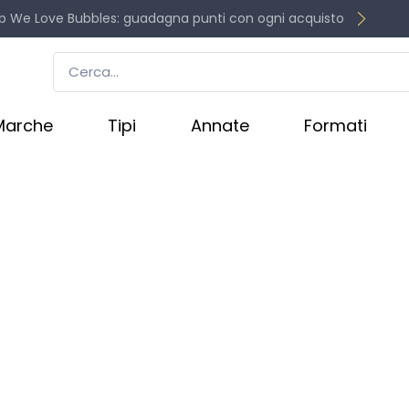
b We Love Bubbles: guadagna punti con ogni acquisto
Marche
Tipi
Annate
Formati