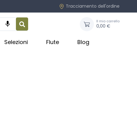
Tracciamento dell'ordine
Il mio carrello

0,00 €
Selezioni
Flute
Blog