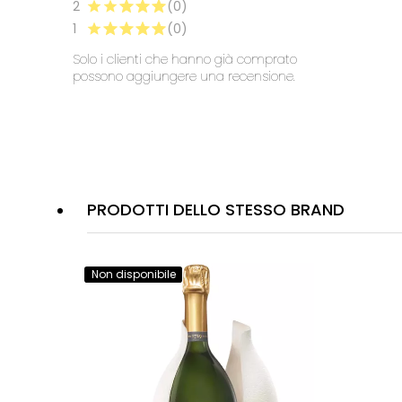
2
(0)
1
(0)
Solo i clienti che hanno già comprato
possono aggiungere una recensione.
PRODOTTI DELLO STESSO BRAND
Non disponibile