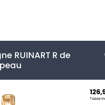
e RUINART R de
 peau
126,
Tasse in