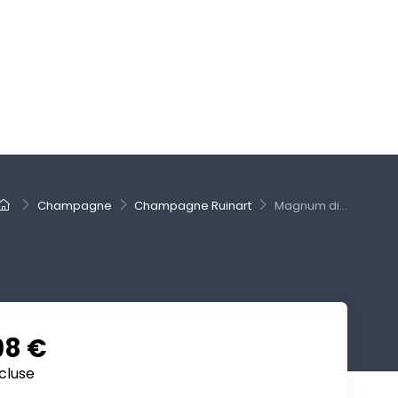
Champagne
Champagne Ruinart
Magnum di...
98 €
cluse