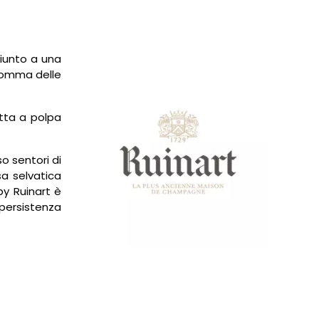
iunto a una
 somma delle
utta a polpa
o sentori di
a selvatica
by Ruinart è
 persistenza