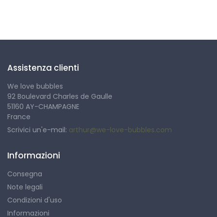
Seguici
Assistenza clienti
We love bubbles
92 Boulevard Charles de Gaulle
51160 AY-CHAMPAGNE
France
Scrivici un'e-mail:
arthur@we-love-bubbles.com
Informazioni
Consegna
Note legali
Condizioni d'uso
Informazioni