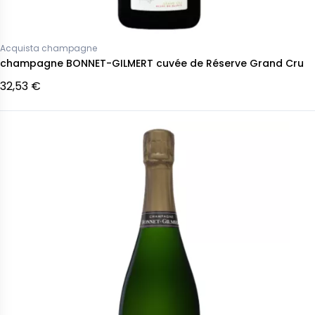
Acquista champagne
champagne BONNET-GILMERT cuvée de Réserve Grand Cru
32,53 €
Pausa definitiva Champagne
gne Gosset Célébris
champagneTAITTINGER Annata
nnata 2007
2011 Comtes de Champagne
Rosé
 €
217,57 €
Non disponibile