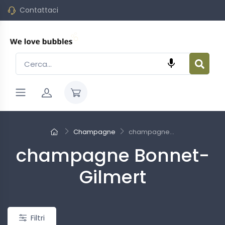
Contattaci

o
Nuovo
Champagne
champagne...
champagne Bonnet-
Gilmert
Filtri