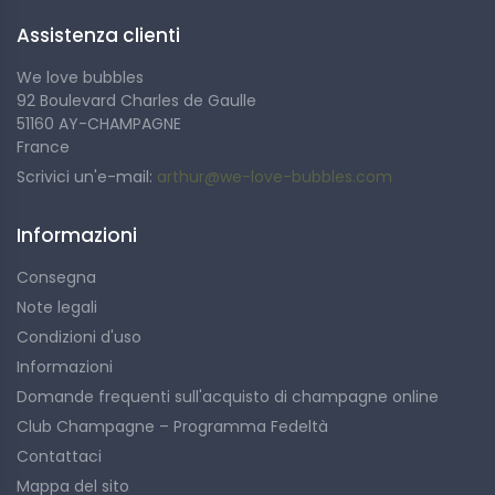
La firma Bonnet-Gilmert
Assistenza clienti
We love bubbles
Il suo marchio distintivo di champagne si basa su
92 Boulevard Charles de Gaulle
un'instancabile ricerca dell'eccellenza. Ogni bottiglia è il
51160 AY-CHAMPAGNE
culmine di una tradizione secolare unita a una
France
competenza innovativa, garanzia di una qualità
Scrivici un'e-mail:
arthur@we-love-bubbles.com
incomparabile e di un'esperienza di gusto senza eguali.
Informazioni
Consegna
Impegni sostenibili dello
Note legali
champagne
Condizioni d'uso
Informazioni
Domande frequenti sull'acquisto di champagne online
Al di là della qualità dei suoi champagne, la casa di
Club Champagne – Programma Fedeltà
champagne Bonnet-Gilmert si impegna per un
approccio sostenibile. Dalla vigna alla cantina, lavora
Contattaci
ogni giorno per ridurre al minimo il proprio impatto
Mappa del sito