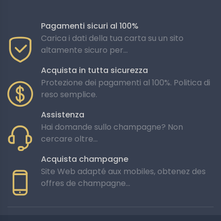
vitigno Chardonnay, simbolo di eleganza e finezza, per
creare le sue annate eccezionali.
Pagamenti sicuri al 100%
Carica i dati della tua carta su un sito
D: Come avviene il processo di invecchiamento dello
altamente sicuro per...
champagne?
Acquista in tutta sicurezza
R: Gli champagne beneficiano dell'invecchiamento in
Protezione dei pagamenti al 100%. Politica di
cantina, una fase cruciale in cui le annate sviluppano
reso semplice.
gradualmente i loro aromi sottili e delicati, offrendo così
un'esperienza di gusto incomparabile.
Assistenza
Hai domande sullo champagne? Non
D: È possibile visitare le cantine Bonnet-Gilmert?
cercare oltre...
R: Sì, l'enologo dello champagne accoglie i visitatori per
Acquista champagne
autentiche esperienze di degustazione e visite guidate
Site Web adapté aux mobiles, obtenez des
alle sue cantine, offrendo uno sguardo unico sul
offres de champagne...
processo di produzione.
D: In che modo la casa di champagne si impegna a