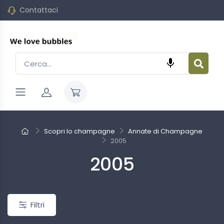
Contattaci

o
Nuovo
Scopri lo champagne
Annate di Champagne
2005
2005
Filtri