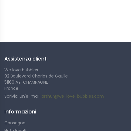
Seguici
Assistenza clienti
We love bubbles
92 Boulevard Charles de Gaulle
51160 AY-CHAMPAGNE
France
Scrivici un'e-mail:
arthur@we-love-bubbles.com
Informazioni
Consegna
Note legali