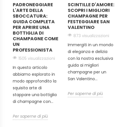
Scoprite le nostre cuvée di
PADRONEGGIARE
SCINTILLE D'AMORE:
E
E
L'ARTE DELLA
SCOPRI I MIGLIORI
C
punta
A
SBOCCATURA:
CHAMPAGNE PER
L
GUIDA COMPLETA
FESTEGGIARE SAN
P
L'intenso e vivace Cumières bio annata 2005 di Duval-
PER APRIRE UNA
VALENTINO
F
Leroy unisce la finezza floreale alla rotondità fruttata. Il
BOTTIGLIA DI
i
873 visualizzazioni
CHAMPAGNE COME
raro ed espressivo Petit Meslier Vintage 2005 è ottenuto
UN
a
Immergiti in un mondo
Es
dall'antico vitigno Petit Meslier e presenta una notevole
PROFESSIONISTA
r
di eleganza e delizia
st
profondità aromatica.
1505 visualizzazioni
con la nostra esclusiva
C
guida ai migliori
co
In questo articolo
champagne per un
c
abbiamo esplorato in
..
San Valentino...
al
modo approfondito la
di
squisita arte di
Per saperne di più
stappare una bottiglia
Pe
di champagne con...
Per saperne di più