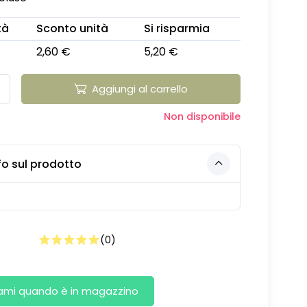
tà
Sconto unità
Si risparmia
2,60 €
5,20 €
Aggiungi al carrello
Non disponibile
fo sul prodotto
(
0
)