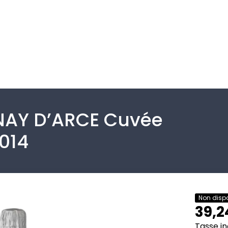
AY D’ARCE Cuvée
014
Non dispo
39,2
Tasse in