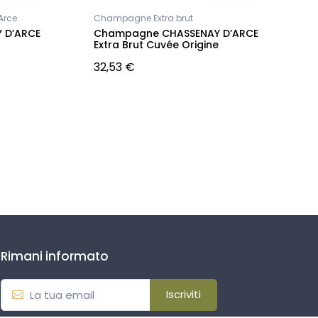
Arce
Champagne Extra brut
A
 D’ARCE
Champagne CHASSENAY D’ARCE
c
Extra Brut Cuvée Origine
P
32,53 €
N
Rimani informato
Iscriviti