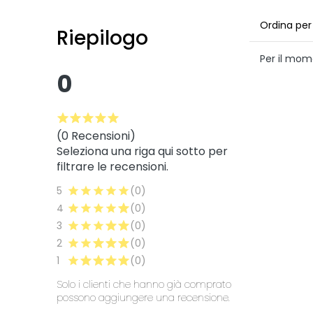
Ordina per
Riepilogo
Per il mom
0
(0 Recensioni)
Seleziona una riga qui sotto per
filtrare le recensioni.
5
(0)
4
(0)
3
(0)
2
(0)
1
(0)
Solo i clienti che hanno già comprato
possono aggiungere una recensione.