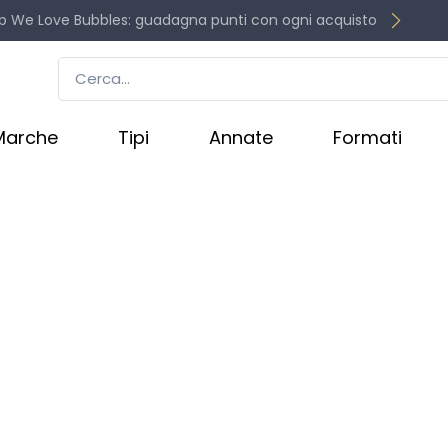
b We Love Bubbles: guadagna punti con ogni acquisto
Marche
Tipi
Annate
Formati