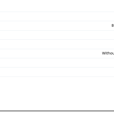
B
Withou