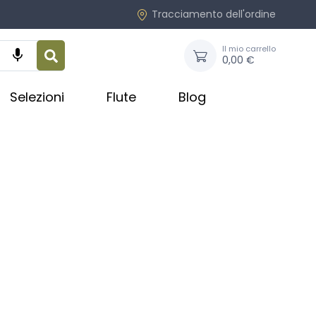
Tracciamento dell'ordine
Il mio carrello

0,00 €
Selezioni
Flute
Blog