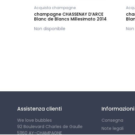
Acquista champagne
Acq
lanc
champagne CHASSENAY D’ARCE
cha
Blanc de Blancs Millesimato 2014
Blan
Non disponibile
Non 
Seguici
Assistenza clienti
Informazioni
We love bubbles
Consegna
92 Boulevard Charles de Gaulle
Note legali
51160 AY-CHAMPAGNE