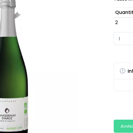
Quanti
2
In