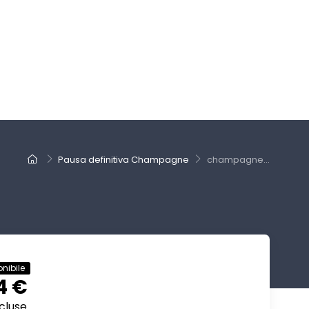
Pausa definitiva Champagne
champagne...
nibile
4 €
cluse