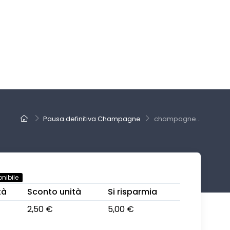
Pausa definitiva Champagne
champagne...
nibile
tà
Sconto unità
Si risparmia
2,50 €
5,00 €