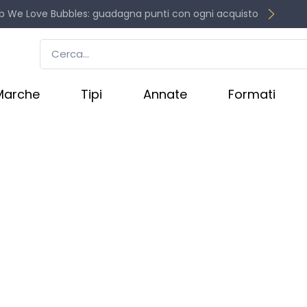
b We Love Bubbles: guadagna punti con ogni acquisto
Marche
Tipi
Annate
Formati