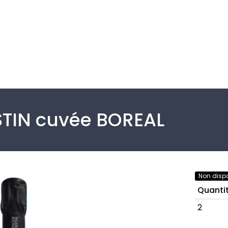
IN cuvée BOREAL
Non dispo
Quanti
2