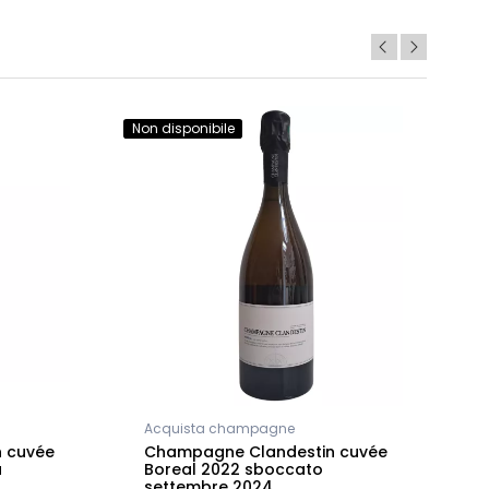
Non disponibile
Non
Acquista champagne
A
 cuvée
Champagne Clandestin cuvée
C
a
Boreal 2022 sboccato
2
settembre 2024