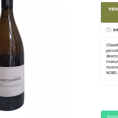
VEDI
In
Classi
piccol
dirett
matura
ricono
NORD.