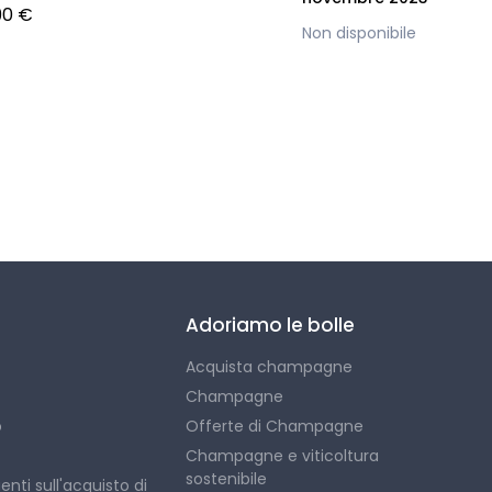
90 €
Non disponibile
Adoriamo le bolle
Acquista champagne
Champagne
o
Offerte di Champagne
Champagne e viticoltura
sostenibile
ti sull'acquisto di