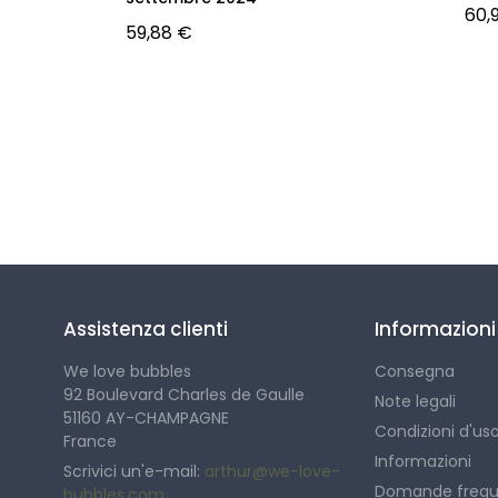
60,
59,88 €
Seguici
Assistenza clienti
Informazioni
We love bubbles
Consegna
92 Boulevard Charles de Gaulle
Note legali
51160 AY-CHAMPAGNE
Condizioni d'us
France
Informazioni
Scrivici un'e-mail:
arthur@we-love-
Domande frequen
bubbles.com