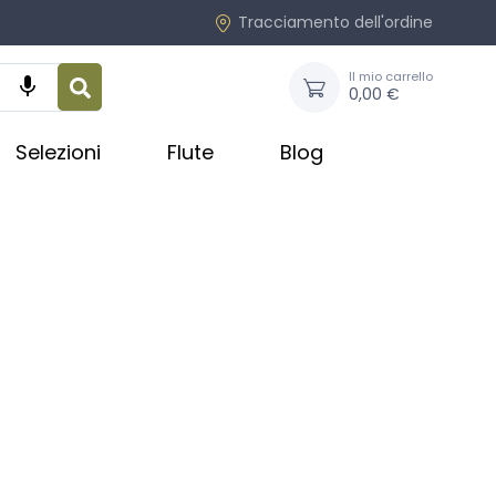
Tracciamento dell'ordine
Il mio carrello

0,00 €
Selezioni
Flute
Blog