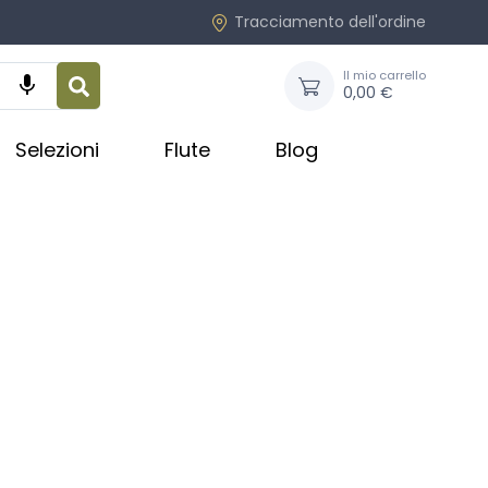
Tracciamento dell'ordine
Il mio carrello

0,00 €
Selezioni
Flute
Blog