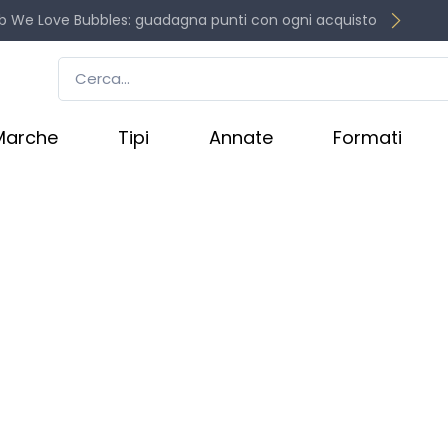
b We Love Bubbles: guadagna punti con ogni acquisto
Marche
Tipi
Annate
Formati