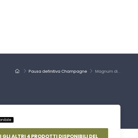
Pausa definitiva Champagne
Magnum di...
nibile
I GLI ALTRI 4 PRODOTTI DISPONIBILI DEL