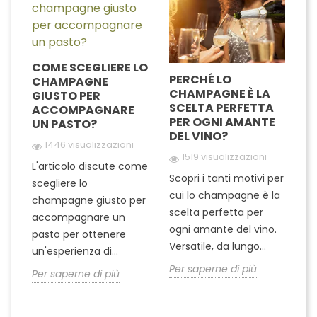
COME SCEGLIERE LO
PERCHÉ LO
A
CHAMPAGNE
E
CHAMPAGNE È LA
C
GIUSTO PER
A
SCELTA PERFETTA
O
ACCOMPAGNARE
PER OGNI AMANTE
C
UN PASTO?
DEL VINO?
1446 visualizzazioni
1519 visualizzazioni
Qu
L'articolo discute come
a
Scopri i tanti motivi per
es
scegliere lo
r
cui lo champagne è la
as
champagne giusto per
scelta perfetta per
c
accompagnare un
ogni amante del vino.
da
pasto per ottenere
Versatile, da lungo...
di
un'esperienza di...
..
Per saperne di più
Pe
Per saperne di più