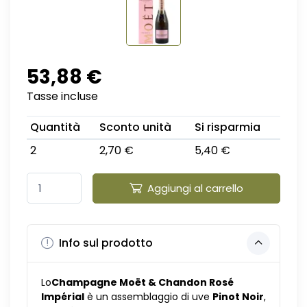
53,88 €
Tasse incluse
Quantità
Sconto unità
Si risparmia
2
2,70 €
5,40 €
Aggiungi al carrello
Info sul prodotto
Lo
Champagne Moët & Chandon Rosé
Impérial
è un assemblaggio di uve
Pinot Noir
,