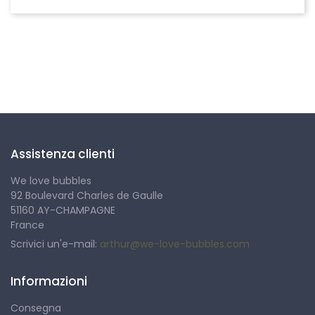
Seguici
Assistenza clienti
We love bubbles
92 Boulevard Charles de Gaulle
51160 AY-CHAMPAGNE
France
Scrivici un'e-mail:
arthur@we-love-bubbles.com
Informazioni
Consegna