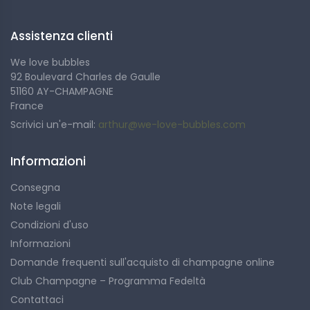
assemblaggio dominato dal Pinot Meunier.
Il know-how familiare al servizio del gusto
Ogni bottiglia riflette un forte impegno nell'offrire champagne di carattere,
Assistenza clienti
accessibili e sinceri.
We love bubbles
92 Boulevard Charles de Gaulle
51160 AY-CHAMPAGNE
France
Scrivici un'e-mail:
arthur@we-love-bubbles.com
Informazioni
Consegna
Note legali
Condizioni d'uso
Informazioni
Domande frequenti sull'acquisto di champagne online
Club Champagne – Programma Fedeltà
Contattaci