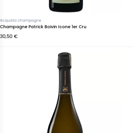
Acquista champagne
Champagne Patrick Boivin Icone 1er Cru
30,50 €
Pausa definitiva Champagne
gne Gosset Célébris
champagneTAITTINGER Annata
nnata 2007
2011 Comtes de Champagne
Rosé
 €
217,57 €
Non disponibile