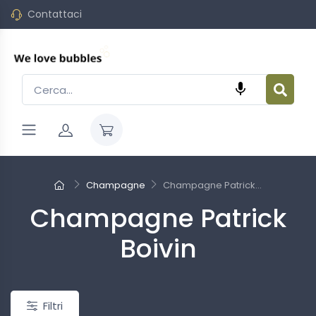
Contattaci

o
Nuovo
Champagne
Champagne Patrick...
Champagne Patrick
Boivin
Filtri